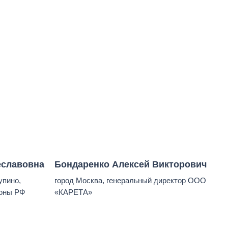
еславовна
Бондаренко Алексей Викторович
упино,
город Москва, генеральный директор ООО
оны РФ
«КАРЕТА»