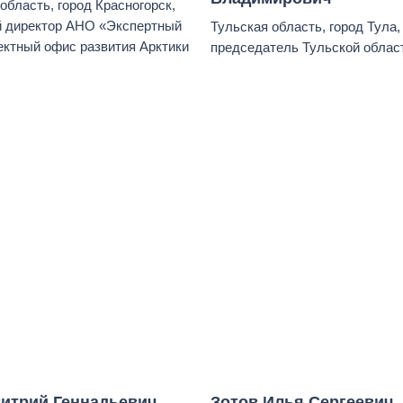
область, город Красногорск,
й директор АНО «Экспертный
Тульская область, город Тула,
ектный офис развития Арктики
председатель Тульской облас
итрий Геннадьевич
Зотов Илья Сергеевич