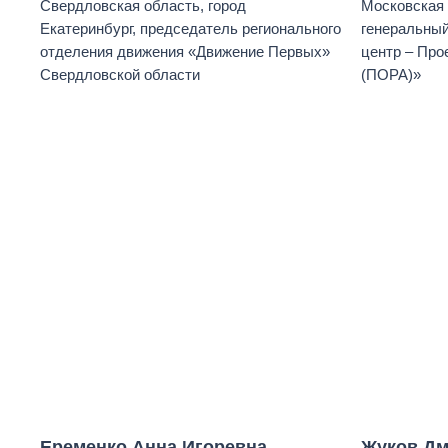
Свердловская область, город
Московская 
Екатеринбург, председатель регионального
генеральны
отделения движения «Движение Первых»
центр – Про
Свердловской области
(ПОРА)»
Еременко Анна Игоревна
Жуков Дм