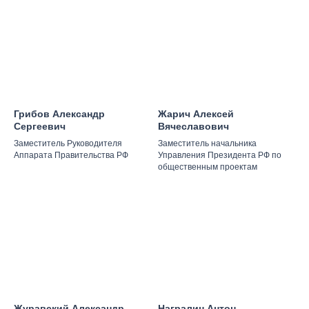
Грибов Александр
Жарич Алексей
Сергеевич
Вячеславович
Заместитель Руководителя
Заместитель начальника
Аппарата Правительства РФ
Управления Президента РФ по
общественным проектам
Журавский Александр
Награлин Антон