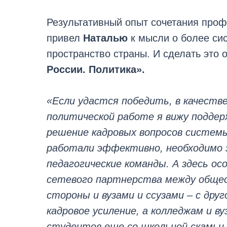
Результативный опыт сочетания проф
привел
Наталью
к мысли о более си
пространство страны. И сделать это
России. Политика».
«Если удастся победить, в качеств
политической работе я вижу подде
решение кадровых вопросов систем
работали эффективно, необходимо 
педагогические команды. А здесь о
сетевого партнерства между общео
стороны и вузами и ссузами – с дру
кадровое усиление, а колледжам и в
студентов еще со школьной скамьи