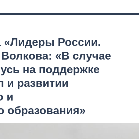
а «Лидеры России.
 Волкова: «В случае
усь на поддержке
л и развитии
о и
о образования»