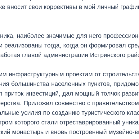
же вносит свои коррективы в мой личный граф
тника, наиболее значимые для него профессио
 реализованы тогда, когда он формировал сре
работая главой администрации Истринского рай
им инфраструктурным проектам от строительст
ния большинства населенных пунктов, придомо
л приток инвестиций, дал мощный толчок разви
мерства. Приложил совместно с правительство
льные усилия по созданию туристического клас
тром которого стали отреставрированный уник
кий монастырь и вновь построенный музейно-