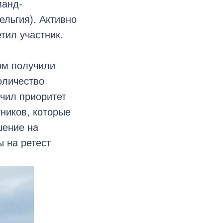
манд-
льгия). Активно
тил участник.
ом получили
оличество
чил приоритет
тников, которые
шение на
 на ретест