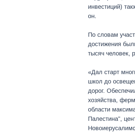
инвестиций) так
он.
По словам учас
достижения были
тысяч человек, 
«Дал старт мног
школ до освеще
дорог. Обеспечи
хозяйства, фер
области максима
Палестина", цен
Новоиерусалимс