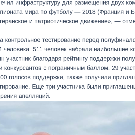
печил инфраструктуру для размещения двух ко
ионата мира по футболу — 2018 (Франция и Бе
еранское и патриотическое движение», — отме
на контрольное тестирование перед полуфинал
 человека. 511 человек набрали наибольшее к
н участник благодаря рейтингу поддержки полу
и конкурсантов с пограничным баллом. 29 учас
00 голосов поддержки, также получили пригла
тирование. Еще три участника были приглашены
орения апелляций.