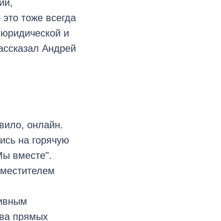
ий,
это тоже всегда
 юридической и
ассказал Андрей
вило, онлайн.
ись на горячую
Мы вместе".
аместителем
тивным
тва прямых