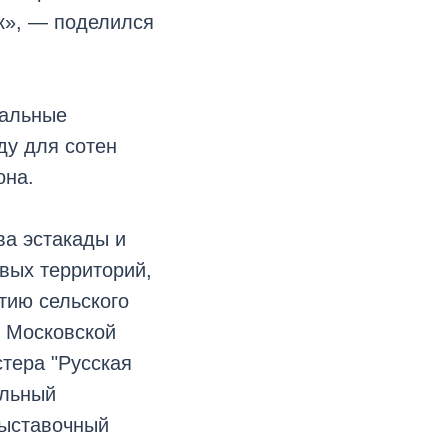
ик», — поделился
нальные
ду для сотен
она.
ва эстакады и
вых территорий,
тию сельского
м Московской
тера "Русская
альный
выставочный