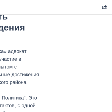
ы
ть
дения
ка» адвокат
участие в
пытом с
ьные достижения
кого района.
 Политика". Это
тактов, с одной