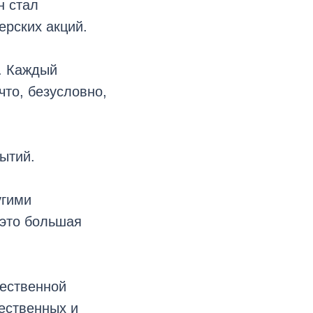
н стал
ерских акций.
в. Каждый
что, безусловно,
ытий.
угими
 это большая
щественной
ественных и