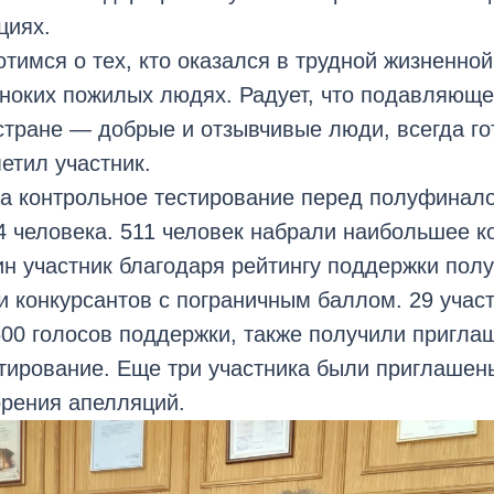
циях.
тимся о тех, кто оказался в трудной жизненной
иноких пожилых людях. Радует, что подавляющ
тране — добрые и отзывчивые люди, всегда го
етил участник.
на контрольное тестирование перед полуфинал
 человека. 511 человек набрали наибольшее к
н участник благодаря рейтингу поддержки полу
и конкурсантов с пограничным баллом. 29 учас
00 голосов поддержки, также получили пригла
тирование. Еще три участника были приглашены
орения апелляций.