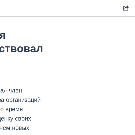
я
аствовал
а» член
а организаций
во время
ценку своих
енем новых