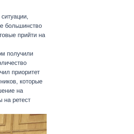
 ситуации,
ее большинство
товые прийти на
ом получили
оличество
чил приоритет
тников, которые
шение на
 на ретест