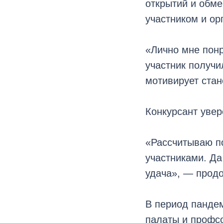
открытий и обме
участником и ор
«Лично мне понр
участник получи
мотивирует стан
Конкурсант увер
«Рассчитываю по
участниками. Да
удача», — прод
В период панде
палаты и профс