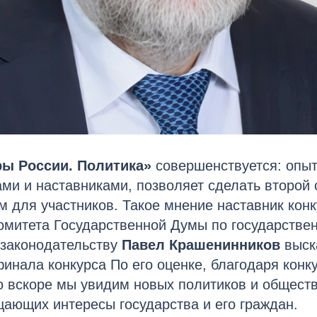
ры России. Политика»
совершенствуется: опыт
ами и наставниками, позволяет сделать второй
 для участников. Такое мнение наставник конк
омитета Государственной Думы по государстве
 законодательству
Павел Крашенинников
выск
инала конкурса По его оценке, благодаря конк
о вскоре мы увидим новых политиков и общест
ающих интересы государства и его граждан.