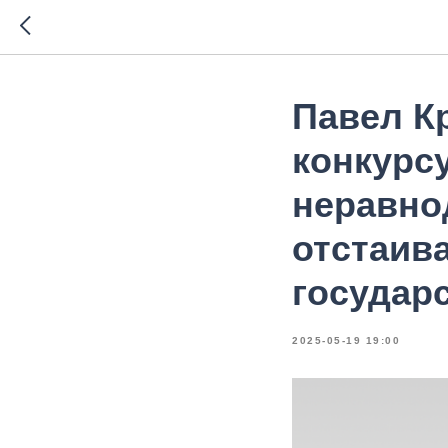
Павел К
конкурс
неравно
отстаив
государ
2025-05-19 19:00