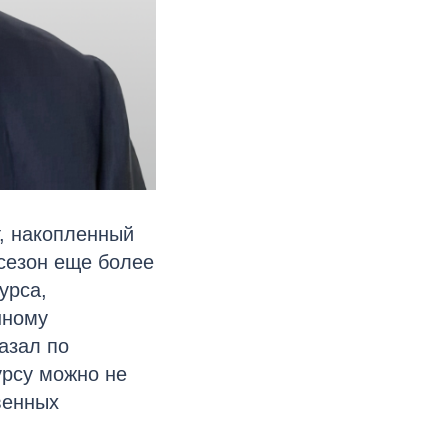
, накопленный
 сезон еще более
урса,
нному
азал по
урсу можно не
венных