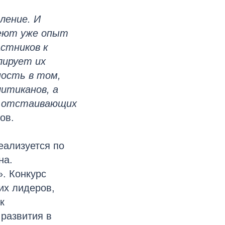
ление. И
меют уже опыт
стников к
лирует их
ность в том,
итиканов, а
, отстаивающих
ов.
еализуется по
на.
. Конкурс
их лидеров,
к
 развития в