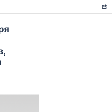
ря
в,
и