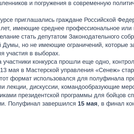
ленников и погружения в современную политич
курсе приглашались граждане Российской Феде
5 лет, имеющие среднее профессиональное или
елание стать депутатом Законодательного соб
 Думы, но не имеющие ограничений, которые з
я участия в выборах.
а участники конкурса прошли еще одно, контро
 13 мая в Мастерской управления «Сенеж» ста
Этот формат использовался для полуфинала про
ли лекции, дискуссии, командообразующие мер
никами президентской программы для бойцов с
ии. Полуфинал завершился
15 мая
, в финал к
.