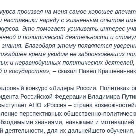
курса произвел на меня самое хорошее впечат
и наставники наряду с жизненным опытом и
курсов. Это помогает усиливать интерес уча
нной и политической деятельности и стиму
 знания. Благодаря этому появляется уверен
лижайшее время увидим не забронзовевших пол
ых и неравнодушных политических деятелей
 и государства»,
– сказал Павел Крашенинник
адровый конкурс «Лидеры России. Политика» р
идента Российской Федерации Владимира Пути
ыступает АНО «Россия – страна возможностей»
вление перспективных общественно-политическ
бходимыми знаниями, навыками и мотивацией 
й деятельности, для их дальнейшего обучения,