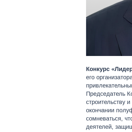
Конкурс «Лиде
его организатор
привлекательным
Председатель К
строительству и
окончании полуф
сомневаться, чт
деятелей, защищ