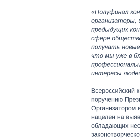
«Полуфинал кон
организаторы, 
предыдущих кон
сфере обществе
получать новые
что мы уже в б
профессиональн
интересы людей
Всероссийский к
поручению През
Организатором в
нацелен на выя
обладающих нео
законотворческо