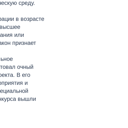
ескую среду.
рации в возрасте
 высшее
рания или
акон признает
льное
ртовал очный
екта. В его
оприятия и
пециальной
онкурса вышли