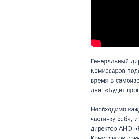
Генеральный ди
Комиссаров поде
время в самоиз
дня: «Будет про
Необходимо кажд
частичку себя, 
директор АНО «
Комиссаров сове