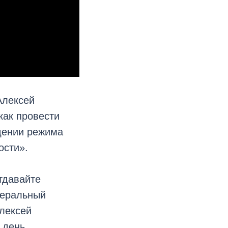
Алексей
как провести
дении режима
ости».
тдавайте
енеральный
лексей
 день.