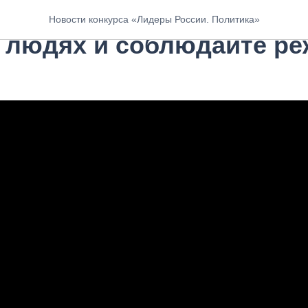
 Комиссаров: Проявляйт
Новости конкурса «Лидеры России. Политика»
х людях и соблюдайте р