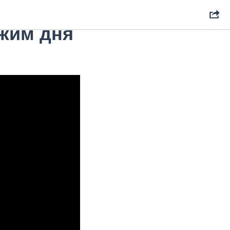
е заботу
ежим дня