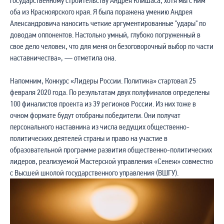
государственному строительству Андрея Клишаса, хотя мы с ним
оба из Красноярского края. Я была поражена умению Андрея
Александровича наносить четкие аргументированные "удары" по
доводам оппонентов. Настолько умный, глубоко погруженный в
свое дело человек, что для меня он безоговорочный выбор по части
наставничества», — отметила она.
Напомним, Конкурс «Лидеры России. Политика» стартовал 25
февраля 2020 года. По результатам двух полуфиналов определены
100 финалистов проекта из 39 регионов России. Из них тоже в
очном формате будут отобраны победители. Они получат
персонального наставника из числа ведущих общественно-
политических деятелей страны и право на участие в
образовательной программе развития общественно-политических
лидеров, реализуемой Мастерской управления «Сенеж» совместно
с Высшей школой государственного управления (ВШГУ).