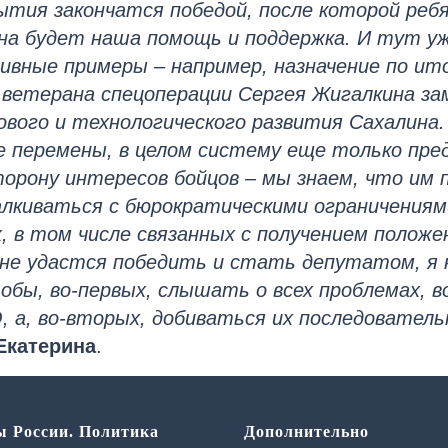
тия закончатся победой, после которой реб
жна будет наша помощь и поддержка. И тут у
ивные примеры – например, назначение по ит
 ветерана спецоперации Сергея Жигалкина з
вого и технологического развития Сахалина.
 перемены, в целом систему еще только пр
торону интересов бойцов – мы знаем, что им 
лкиваться с бюрократическими ограничениям
х, в том числе связанных с получением полож
мне удастся победить и стать депутатом, я
тобы, во-первых, слышать о всех проблемах, 
, а, во-вторых, добиваться их последовател
Екатерина
.
ы России. Политика
Дополнительно