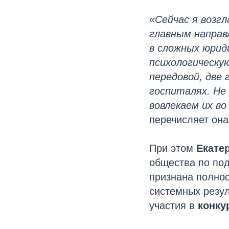
«Сейчас я возг
главным напра
в сложных юрид
психологическу
передовой, две
госпиталях. Не
вовлекаем их в
перечисляет она
При этом
Екате
общества по под
признана полно
системных резул
участия в
конку