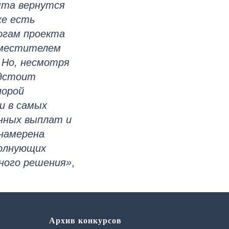
ята вернутся
же есть
огам проекта
аместителем
 Но, несмотря
едстоит
порой
и в самых
енных выплат и
 намерена
волнующих
ьного решения»
,
Архив конкурсов