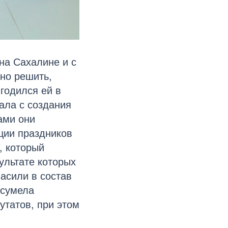
на Сахалине и с
но решить,
годился ей в
ала с создания
ами они
ции праздников
, который
зультате которых
асили в состав
сумела
утатов, при этом