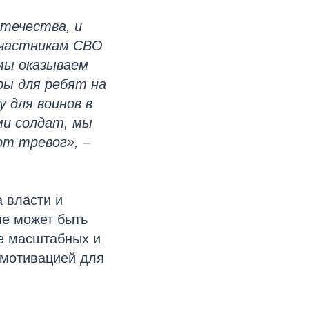
Отечества, и
участникам СВО
 мы оказываем
ры для ребят на
 для воинов в
ми солдат, мы
от тревог»,
–
 власти и
не может быть
ее масштабных и
 мотивацией для