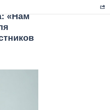
сии.
: «Нам
ля
стников