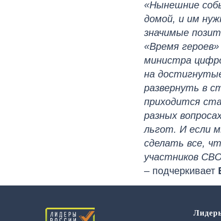
«Нынешние собы
домой, и им ну
значимые позит
«Время героев»
министра цифро
на достигнутые
развернуть в с
приходится ста
разных вопроса
льгот. И если 
сделать все, ч
участников СВО
– подчеркивает
Лидер