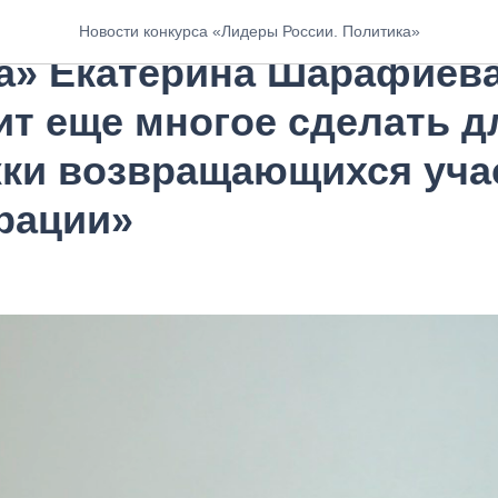
ца конкурса «Лидеры Рос
Новости конкурса «Лидеры России. Политика»
а» Екатерина Шарафиева
ит еще многое сделать д
ки возвращающихся уча
рации»