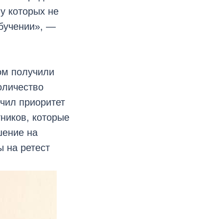
у которых не
бучении», —
ом получили
оличество
чил приоритет
тников, которые
шение на
 на ретест