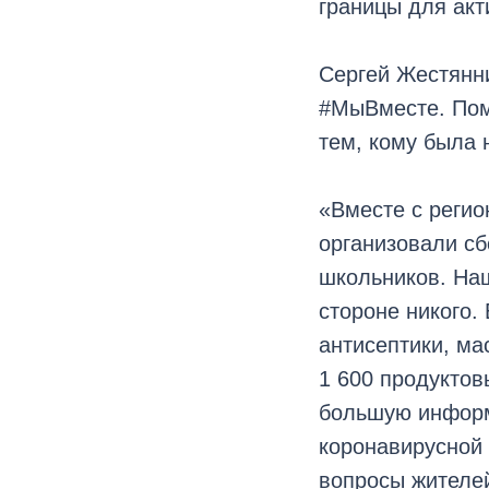
границы для ак
Сергей Жестянни
#МыВместе. Пом
тем, кому была 
«Вместе с реги
организовали сб
школьников. Наш
стороне никого.
антисептики, ма
1 600 продукто
большую информ
коронавирусной 
вопросы жителе