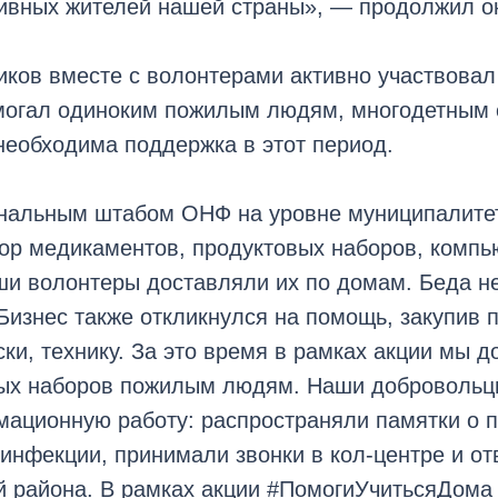
тивных жителей нашей страны», — продолжил о
ков вместе с волонтерами активно участвовал
огал одиноким пожилым людям, многодетным 
необходима поддержка в этот период.
ональным штабом ОНФ на уровне муниципалите
ор медикаментов, продуктовых наборов, компь
и волонтеры доставляли их по домам. Беда не
 Бизнес также откликнулся на помощь, закупив п
ски, технику. За это время в рамках акции мы 
вых наборов пожилым людям. Наши добровольц
ационную работу: распространяли памятки о 
инфекции, принимали звонки в кол-центре и от
й района. В рамках акции #ПомогиУчитьсяДома