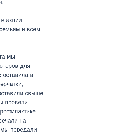
н.
 в акции
семьям и всем
та мы
ютеров для
 оставила в
ерчатки,
доставили свыше
ы провели
профилактике
вечали на
 мы передали