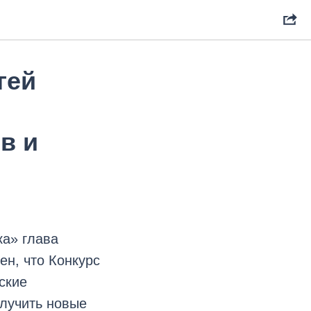
гей
в и
а» глава
ен, что Конкурс
ские
олучить новые