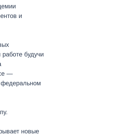
демии
ентов и
вых
 работе будучи
а
се —
и федеральном
пу.
крывает новые