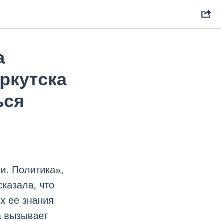
а
ркутска
ься
и. Политика»,
казала, что
ых ее знания
а вызывает