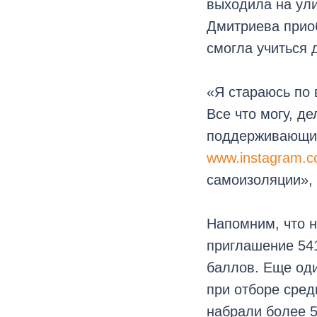
выходила на ули
Дмитриева приоб
смогла учиться 
«Я стараюсь по
Все что могу, д
поддерживающие
www.instagram.co
самоизоляции»,
Напомним, что 
приглашение 541
баллов. Еще оди
при отборе сред
набрали более 5