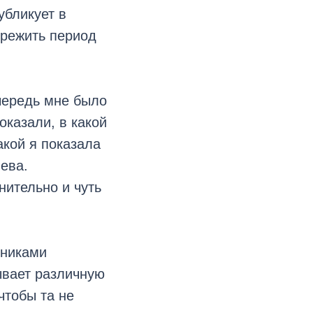
убликует в
ережить период
.
чередь мне было
оказали, в какой
акой я показала
ева.
нительно и чуть
тниками
ывает различную
чтобы та не