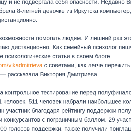
цу и не подвергала себя опасности. Недавно В
рела 8-летней девочке из Иркутска компьютер,
дистанционно.
 возможности помогать людям. И лишний раз э
елаю дистанционно. Как семейный психолог пиш
 психологические статьи в своем блоге
m/vikadmitrieva
с советами, как легче пережит
 — рассказала Виктория Дмитриева.
на контрольное тестирование перед полуфинал
 человек. 511 человек набрали наибольшее ко
н участник благодаря рейтингу поддержки полу
и конкурсантов с пограничным баллом. 29 учас
00 голосов поддержки, также получили пригла