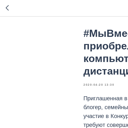
#МыВмес
приобрел
компьют
дистанц
2020-04-20 13:30
Приглашенная в
блогер, семейны
участие в Конку
требуют соверше