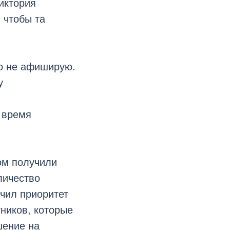
иктория
 чтобы та
то не афиширую.
у
ь время
ом получили
личество
чил приоритет
тников, которые
шение на