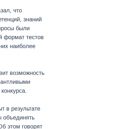
зал, что
етенций, знаний
опросы были
й формат тестов
 них наиболее
авит возможность
алантливыми
 конкурса.
т в результате
ы объединять
Об этом говорят