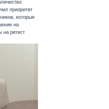
оличество
чил приоритет
тников, которые
шение на
 на ретест