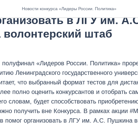
#МыВместе: Арсений Ма
Новости конкурса «Лидеры России. Политика»
ганизовать в ЛГУ им. А.С
 волонтерский штаб
 полуфинал «Лидеров России. Политика» проре
тию Ленинградского государственного универс
итает, что выбранный формат тестов для диста
лее полно оценить конкурсантов и отобрать са
его словам, будет способствовать приобретени
ожно получить вне Конкурса. В рамках акции #
 помог организовать в ЛГУ им. А.С. Пушкина 