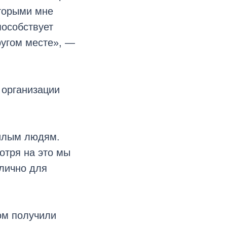
оторыми мне
пособствует
ругом месте», —
 организации
илым людям.
отря на это мы
 лично для
ом получили