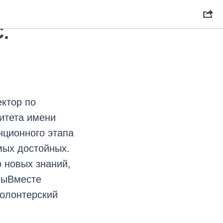
йоров
.
ктор по
итета имени
нционного этапа
мых достойных.
ю новых знаний,
МыВместе
волонтерский