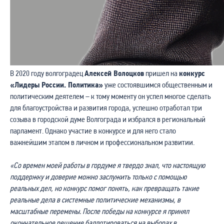
В 2020 году волгоградец
Алексей Волоцков
пришел на
конкурс
«Лидеры России. Политика»
уже состоявшимся общественным и
политическим деятелем – к тому моменту он успел многое сделать
для благоустройства и развития города, успешно отработал три
созыва в городской думе Волгограда и избрался в региональный
парламент. Однако участие в конкурсе и для него стало
важнейшим этапом в личном и профессиональном развитии.
«Со времен моей работы в гордуме я твердо знал, что настоящую
поддержку и доверие можно заслужить только с помощью
реальных дел, но конкурс помог понять, как превращать такие
реальные дела в системные политические механизмы, в
масштабные перемены. После победы на конкурсе я принял
окончательное решение баллотироваться на выборах в